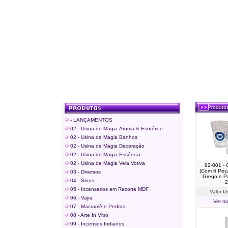
Produtos > 
- LANÇAMENTOS
02 - Usina de Magia
Aroma & Esotérico
02 - Usina de Magia Banhos
02 - Usina de Magia Decoração
02 - Usina de Magia Essência
02 - Usina de Magia Vela Votiva
82-001 - 
(Com 6 Peç
03 - Diversos
Grego e Pa
04 - Sinos
2
05 - Incensários em Recorte MDF
Valor U
06 - Vajra
Ver ma
07 - Macramê e Pedras
08 - Arte In Vitro
09 - Incensos Indianos