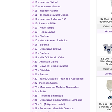
10 - Incenso Natural
10 – Incensos Nirvana
11 - Incenso Natural
11 – Incensos Natural Ohana
82-004 - 
12 - Incensos Indianos BIC
530ml Olh
12- Incensos NOA
Valor U
13 - Novo Tempo
Ver ma
13 - Pedra Sabão
14 - Chakras
15 - Horus Arte em Símbolos
16 - Siquitita
17 - Decoração Criativa
18 - Banhos
19 - Hila Officina do Vidro
82-007 -
Olho Greg
20 - Angelato Vidros
Sort
21 - Brayner Pedras Naturais
Valor U
21 - Cristal Art
Ver ma
21 - Pedras
22 - Tarôs, Oráculos, Toalhas e Acessórios
22- Incensos Orixás
23 - Mandalas em Madeira Decoradas
24 - Tarôs
25 - Produtos em Biscuit
26 - Decoração em Mandalas e Símbolos
82-010 - T
27 - SH (Artigos em metal)
2 Peças) O
28 - Fontes em Materiais Diversos
Ham