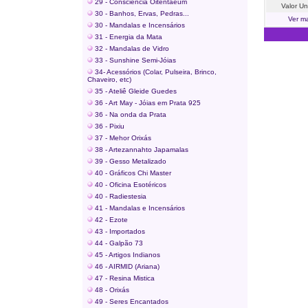
29 - Consciência Oitentaeum
Valor Un
30 - Banhos, Ervas, Pedras...
Ver ma
30 - Mandalas e Incensários
31 - Energia da Mata
32 - Mandalas de Vidro
33 - Sunshine Semi-Jóias
34- Acessórios (Colar, Pulseira, Brinco,
Chaveiro, etc)
35 - Ateliê Gleide Guedes
36 - Art May - Jóias em Prata 925
36 - Na onda da Prata
36 - Pixiu
37 - Mehor Orixás
38 - Artezannahto Japamalas
39 - Gesso Metalizado
40 - Gráficos Chi Master
40 - Oficina Esotéricos
40 - Radiestesia
41 - Mandalas e Incensários
42 - Ezote
43 - Importados
44 - Galpão 73
45 - Artigos Indianos
46 - AIRMID (Ariana)
47 - Resina Mistica
48 - Orixás
49 - Seres Encantados