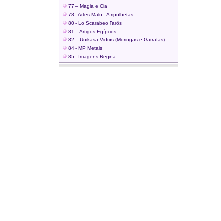
77 – Magia e Cia
78 - Artes Malu - Ampulhetas
80 - Lo Scarabeo Tarôs
81 – Artigos Egípcios
82 – Unikasa Vidros (Moringas e Garrafas)
84 - MP Metais
85 - Imagens Regina