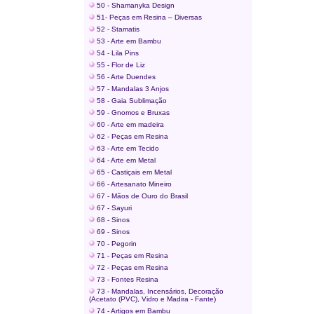
50 - Shamanyka Design
51- Peças em Resina – Diversas
52 - Stamatis
53 - Arte em Bambu
54 - Lila Pins
55 - Flor de Liz
56 - Arte Duendes
57 - Mandalas 3 Anjos
58 - Gaia Sublimação
59 - Gnomos e Bruxas
60 - Arte em madeira
62 - Peças em Resina
63 - Arte em Tecido
64 - Arte em Metal
65 - Castiçais em Metal
66 - Artesanato Mineiro
67 - Mãos de Ouro do Brasil
67 - Sayuri
68 - Sinos
69 - Sinos
70 - Pegorin
71 - Peças em Resina
72 - Peças em Resina
73 - Fontes Resina
73 - Mandalas, Incensários, Decoração
(Acetato (PVC), Vidro e Madira - Fante)
74 - Artigos em Bambu