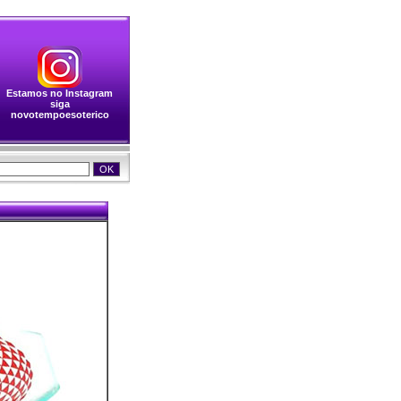
Estamos no Instagram
siga
novotempoesoterico