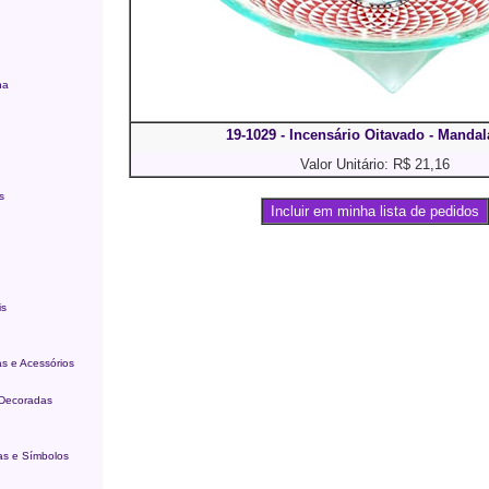
na
19-1029 - Incensário Oitavado - Manda
Valor Unitário: R$ 21,16
s
Incluir em minha lista de pedidos
is
as e Acessórios
 Decoradas
s e Símbolos