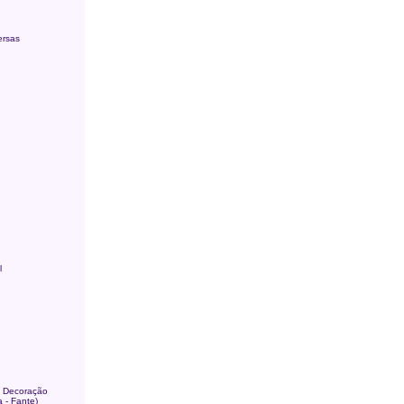
ersas
l
, Decoração
 - Fante)