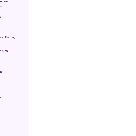
versos
um
..
s
ra, Brinco,
ta 925
as
s