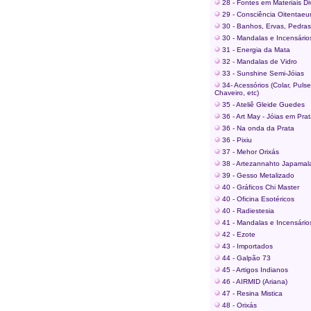
28 - Fontes em Materiais Di
29 - Consciência Oitentae
30 - Banhos, Ervas, Pedras.
30 - Mandalas e Incensário
31 - Energia da Mata
32 - Mandalas de Vidro
33 - Sunshine Semi-Jóias
34- Acessórios (Colar, Pulsei
Chaveiro, etc)
35 - Ateliê Gleide Guedes
36 - Art May - Jóias em Pra
36 - Na onda da Prata
36 - Pixiu
37 - Mehor Orixás
38 - Artezannahto Japamal
39 - Gesso Metalizado
40 - Gráficos Chi Master
40 - Oficina Esotéricos
40 - Radiestesia
41 - Mandalas e Incensário
42 - Ezote
43 - Importados
44 - Galpão 73
45 - Artigos Indianos
46 - AIRMID (Ariana)
47 - Resina Mistica
48 - Orixás