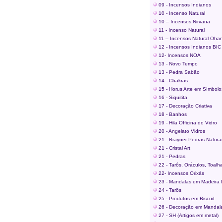
09 - Incensos Indianos
10 - Incenso Natural
10 – Incensos Nirvana
11 - Incenso Natural
11 – Incensos Natural Oha
12 - Incensos Indianos BIC
12- Incensos NOA
13 - Novo Tempo
13 - Pedra Sabão
14 - Chakras
15 - Horus Arte em Símbolo
16 - Siquitita
17 - Decoração Criativa
18 - Banhos
19 - Hila Officina do Vidro
20 - Angelato Vidros
21 - Brayner Pedras Natura
21 - Cristal Art
21 - Pedras
22 - Tarôs, Oráculos, Toalh
22- Incensos Orixás
23 - Mandalas em Madeira
24 - Tarôs
25 - Produtos em Biscuit
26 - Decoração em Mandala
27 - SH (Artigos em metal)