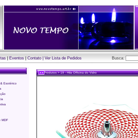
stas
|
Eventos
|
Contato
|
Ver Lista de Pedidos
Busca:
Produtos > 19 - Hila Officina do Vidro
& Esotérico
s
ação
ia
tiva
te MDF