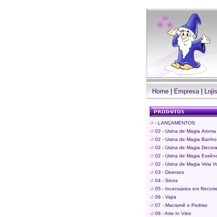
Home
|
Empresa
|
Loji
- LANÇAMENTOS
02 - Usina de Magia
Aroma 
02 - Usina de Magia Banho
02 - Usina de Magia Decor
02 - Usina de Magia Essênc
02 - Usina de Magia Vela Vo
03 - Diversos
04 - Sinos
05 - Incensários em Recor
06 - Vajra
07 - Macramê e Pedras
08 - Arte In Vitro