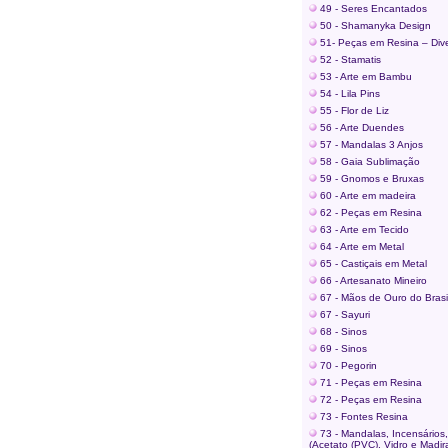
49 - Seres Encantados
50 - Shamanyka Design
51- Peças em Resina – Div
52 - Stamatis
53 - Arte em Bambu
54 - Lila Pins
55 - Flor de Liz
56 - Arte Duendes
57 - Mandalas 3 Anjos
58 - Gaia Sublimação
59 - Gnomos e Bruxas
60 - Arte em madeira
62 - Peças em Resina
63 - Arte em Tecido
64 - Arte em Metal
65 - Castiçais em Metal
66 - Artesanato Mineiro
67 - Mãos de Ouro do Brasi
67 - Sayuri
68 - Sinos
69 - Sinos
70 - Pegorin
71 - Peças em Resina
72 - Peças em Resina
73 - Fontes Resina
73 - Mandalas, Incensários
(Acetato (PVC), Vidro e Madira